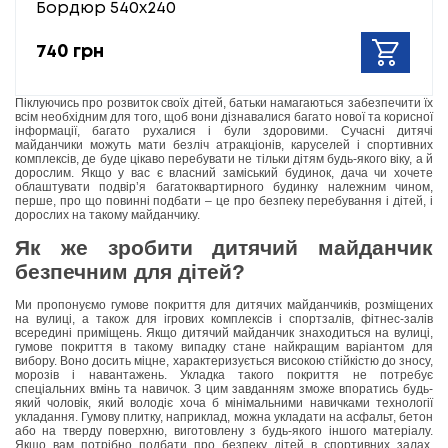
Бордюр 540х240
740 грн
Піклуючись про розвиток своїх дітей, батьки намагаються забезпечити їх
всім необхідним для того, щоб вони дізнавалися багато нової та корисної
інформації, багато рухалися і були здоровими. Сучасні дитячі
майданчики можуть мати безліч атракціонів, каруселей і спортивних
комплексів, де буде цікаво перебувати не тільки дітям будь-якого віку, а й
дорослим. Якщо у вас є власний заміський будинок, дача чи хочете
облаштувати подвір’я багатоквартирного будинку належним чином,
перше, про що повинні подбати – це про безпеку перебування і дітей, і
дорослих на такому майданчику.
Як же зробити дитячий майданчик
безпечним для дітей?
Ми пропонуємо гумове покриття для дитячих майданчиків, розміщених
на вулиці, а також для ігрових комплексів і спортзалів, фітнес-залів
всередині приміщень. Якщо дитячий майданчик знаходиться на вулиці,
гумове покриття в такому випадку стане найкращим варіантом для
вибору. Воно досить міцне, характеризується високою стійкістю до зносу,
морозів і навантажень. Укладка такого покриття не потребує
спеціальних вмінь та навичок. З цим завданням зможе впоратись будь-
який чоловік, який володіє хоча б мінімальними навичками технології
укладання. Гумову плитку, наприклад, можна укладати на асфальт, бетон
або на тверду поверхню, виготовлену з будь-якого іншого матеріалу.
Якщо вам потрібно подбати про безпеку дітей в спортивних залах,