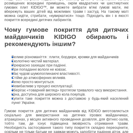
розміщених всередині приміщень, окрім квадратних чи шестикутних
гумових плит KIDIGO™, ви можете вибрати м’які гумові мати, які
вбережуть ваших дітей від можливих травм і застуд. На такому маті
можна сидіти, стрибати, «кувиркатися» тощо. Підходить він і в якості
покриття всередині дитячих лабіринтів.
Чому гумове покриття для дитячих
майданчиків KIDIGO обирають і
рекомендують іншим?
Велике різноманіття : плити, бордюри, кромки для майданчиків
Екологічно чистий матеріал.
Прекрасно захищає при падінні.
При попаданні вологи не ковзає.
Має чудові шумопоглинаючі властивості.
Стійке до атмосферних впливів.
Легко просто монтується.
Невибагливе у процесі експлуатації.
Зберігає «товарний вигляд» протягом тривалого часу використання.
Ціна, доступна для широкого кола покупців.
Купити таке покриття можна з доставкою у будь-який населений
пункт України.
Гумове покриття для дитячих майданчиків від KIDIGO виготовляється
сеціально для використання на дитячих ігрових майданчиках,
атракціонах, у місцях активного проведення дозвілля, для фітнес-залів,
тобто там, де існує підвищена імовірність отримання травм.
Необхідність застосування такого типу покриття складно переоцінити,
оскільки не тільки батьки не завжди можуть запобігти падінню діток, але