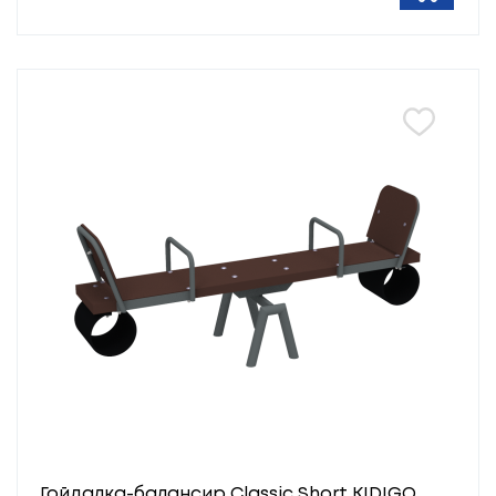
Гойдалка-балансир Classic Short KIDIGO