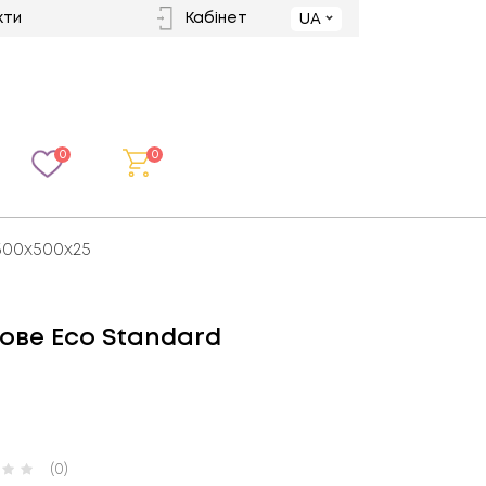
кти
Кабінет
UA
0
0
500х500х25
ове Eco Standard
(0)