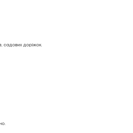
в, садових доріжок.
но.