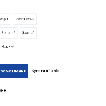
рафіт
Коричневий
Зелений
Жовтий
Чорний
Купити в 1 клік
 замовлення
ане