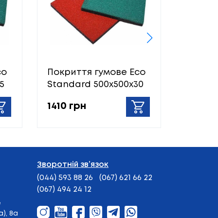
co
Покриття гумове Eco
Покрит
5
Standard 500х500х30
Standa
1410 грн
1290 г
Зворотній зв’язок
(044) 593 88 26
(067) 621 66 22
(067) 494 24 12
е
), 8а