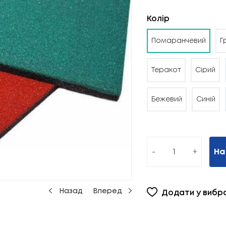
Колір
Помаранчевий
Г
Теракот
Сірий
Бежевий
Синій
-
+
На
Назад
Вперед
Додати у вибр