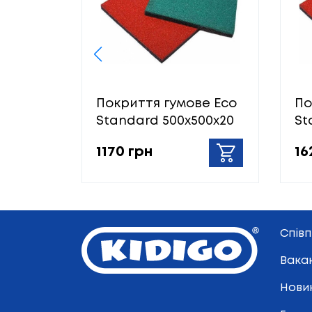
Покриття гумове Eco
По
Standard 500х500х20
St
1170 грн
16
Спів
Вакан
Нови