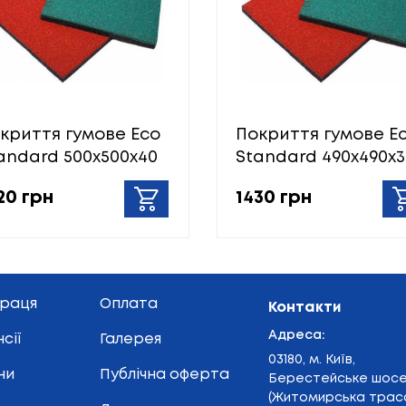
криття гумове Eco
Покриття гумове E
andard 500х500х40
Standard 490х490х3
20 грн
1430 грн
праця
Оплата
Контакти
Адреса:
сії
Галерея
03180, м. Київ,
ни
Публічна оферта
Берестейське шос
(Житомирська траса