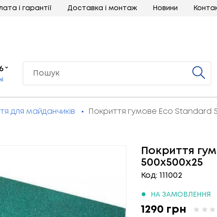
лата і гарантії
Доставка і монтаж
Новини
Конта
6
ні
тя для майданчиків
Покриття гумове Eco Standard 
Покриття гум
500х500х25
Код: 111002
●
НА ЗАМОВЛЕННЯ
1290 грн