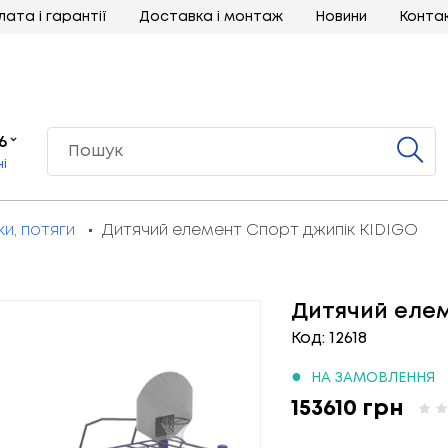
лата і гарантії
Доставка і монтаж
Новини
Конта
6
ні
и, потяги
Дитячий елемент Спорт джипік KIDIGO
Дитячий елем
Код: 12618
●
НА ЗАМОВЛЕННЯ
153610 грн