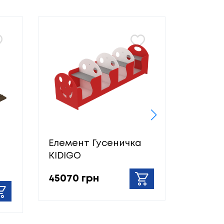
Елемент Гусеничка
Парово
KIDIGO
20646
45070 грн