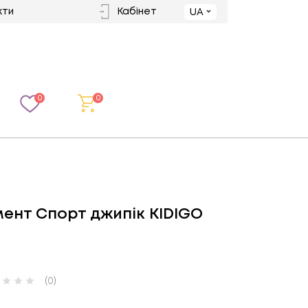
кти
Кабінет
UA
0
0
ент Спорт джипік KIDIGO
(0)