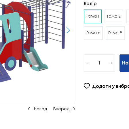
Колір
Гама 1
Гама 2
Гама 6
Гама 8
-
+
На
Додати у вибр
Назад
Вперед