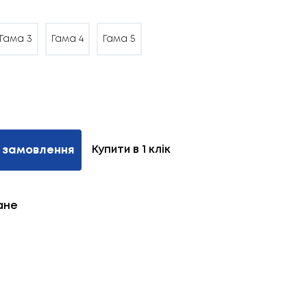
Гама 3
Гама 4
Гама 5
Купити в 1 клік
 замовлення
ане