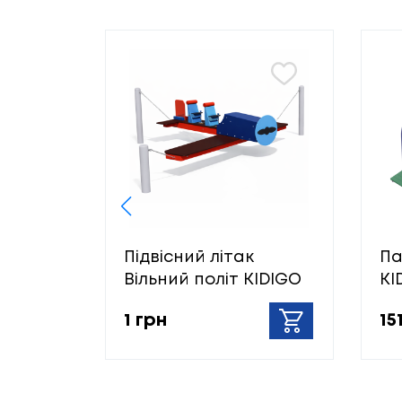
Підвісний літак
Па
Вільний політ KIDIGO
KI
1 грн
15