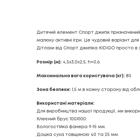
Дитячий елемент Спорт джипік призначений 
малюку активні ігри. Це чудовий варіант дл
Дітлахи від Спорт джипіка KIDIGO просто в з
Розмір (м):
4,5х3,0х2,5, h=0,6
Максимальна вага користувача (кг):
80
Зона безпеки:
1,5 м в кожну сторону від об
Використані матеріали:
Для виробництва нашої продукції, ми викори
Клеєний брус 100Х100.
Вологостійка фанера 9-15 мм.
Дошка суха товщиною 40 та 25 мм.