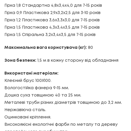
Гірка 1,8 Стандартна
4,8х3,4х4,0
для 7-15 років
Гірка 0,9 Пластикова
2,9х3,2х2,5
для 3-10 років
Гірка 1,2 Пластикова
3,6х3,3х3,0
для 7-15 років
Гірка 1,5 Пластикова
4,3х3,4х3,5
для 7-15 років
Гірка 1,5 Спіральна
3,2х3,4х3,5
для 7-15 років
Максимальна вага користувача (кг):
80
Зона безпеки:
1,5 м в кожну сторону від обладнання
Використані матеріали:
Клеєний брус 100Х100.
Вологостійка фанера 9-15 мм.
Дошка суха товщиною 40 та 25 мм.
Металеві труби різних діаметрів товщиною до 3,2 мм.
Нержавіюча сталь.
Оцинковані кріплення.
Високоякісні екологічні фарби по металу та дереву