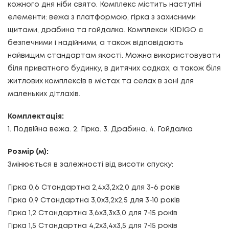
кожного дня ніби свято. Комплекс містить наступні
елементи: вежа з платформою, гірка з захисними
щитами, драбина та гойдалка. Комплекси KIDIGO є
безпечними і надійними, а також відповідають
найвищим стандартам якості. Можна використовувати
біля приватного будинку, в дитячих садках, а також біля
житлових комплексів в містах та селах в зоні для
маленьких дітлахів.
Комплектація:
1. Подвійна вежа. 2. Гірка. 3. Драбина. 4. Гойдалка
Розмір (м):
Змінюється в залежності від висоти спуску:
Гірка 0,6 Стандартна
2,4х3,2х2,0
для 3-6 років
Гірка 0,9 Стандартна
3,0х3,2х2,5
для 3-10 років
Гірка 1,2 Стандартна
3,6х3,3х3,0
для 7-15 років
Гірка 1,5 Стандартна
4,2х3,4х3,5
для 7-15 років