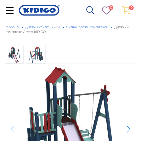
0
0
Головна
Дитячі майданчики
Дитячі ігрові комплекси
Дитячий
комплекс Свято KIDIGO