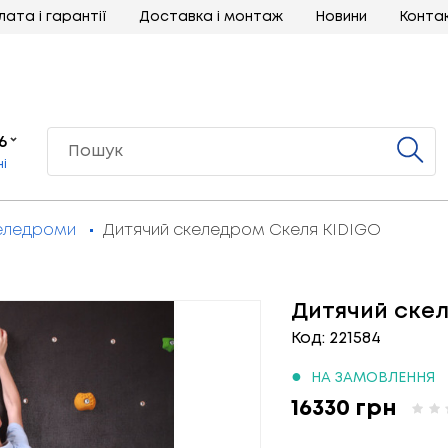
лата і гарантії
Доставка і монтаж
Новини
Конта
6
ні
еледроми
Дитячий скеледром Скеля KIDIGO
Дитячий ске
Код: 221584
●
НА ЗАМОВЛЕННЯ
16330 грн