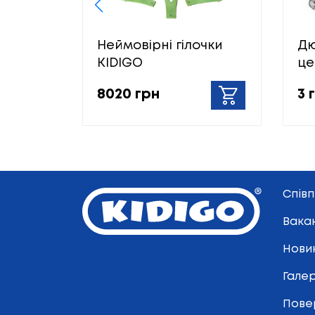
Неймовірні гілочки
Дю
KIDIGO
це
8020 грн
3 
Спів
Вакан
Нови
Гале
Пове