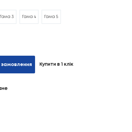
Гама 3
Гама 4
Гама 5
Купити в 1 клік
 замовлення
ане