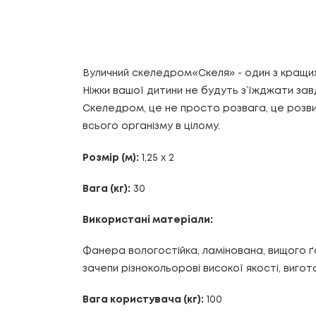
Вуличний скеледром«Скеля» - один з кращих 
Ніжки вашої дитини не будуть з’їжджати за
Скеледром, це не просто розвага, це розви
всього організму в цілому.
Розмір (м):
1,25 х 2
Вага (кг):
30
Використані матеріали:
Фанера вологостійка, ламінована, вищого ґ
зачепи різнокольорові високої якості, вигото
Вага користувача (кг):
100