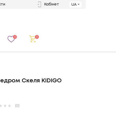
кти
Кабінет
UA
0
0
ледром Скеля KIDIGO
(0)