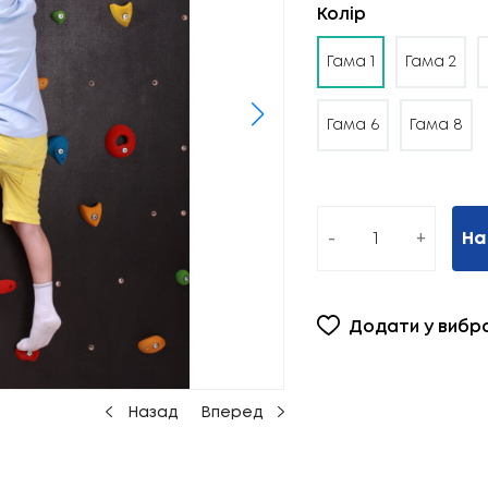
Колір
Гама 1
Гама 2
Гама 6
Гама 8
-
+
На
Додати у вибр
Назад
Вперед