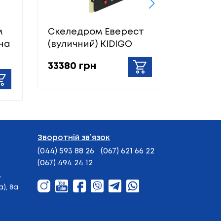
м
Скеледром Еверест
Травер
 на
(вуличний) KIDIGO
Кроки 
33380 грн
6970 
Зворотній зв’язок
(044) 593 88 26
(067) 621 66 22
(067) 494 24 12
е
), 8а