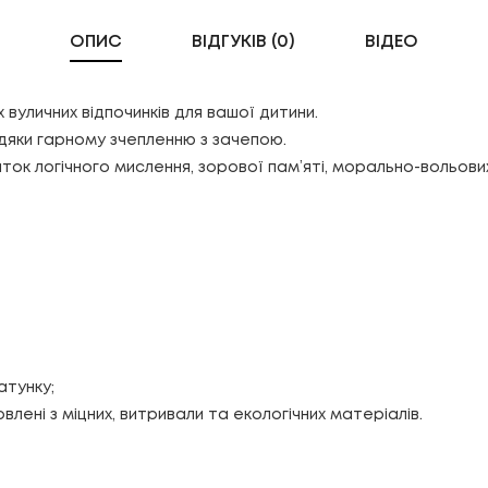
ОПИС
ВІДГУКІВ (0)
ВІДЕО
вуличних відпочинків для вашої дитини.
вдяки гарному зчепленню з зачепою.
ток логічного мислення, зорової пам’яті, морально-вольови
атунку;
влені з міцних, витривали та екологічних матеріалів.