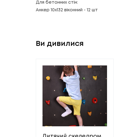
Для бетонних стін:
Анкер 10х132 віконний
- 12 шт
Ви дивилися
Дитячий скеледром