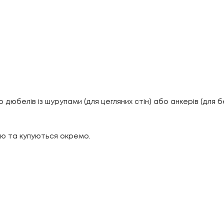
дюбелів із шурупами (для цегляних стін) або анкерів (для бе
ію та купуються окремо.