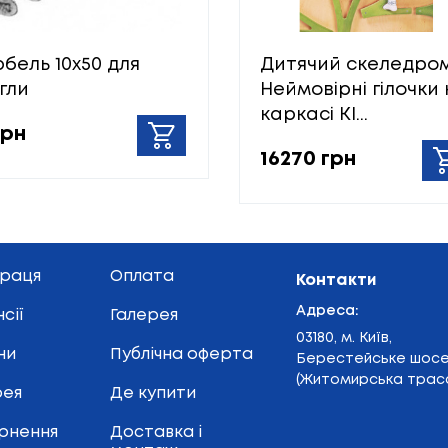
бель 10х50 для
Дитячий скеледро
гли
Неймовірні гілочки
каркасі KI...
грн
16270 грн
праця
Оплата
Контакти
Адреса:
сії
Галерея
03180, м. Київ,
ни
Публічна оферта
Берестейське шос
(Житомирська траса
рея
Де купити
рнення
Доставка і