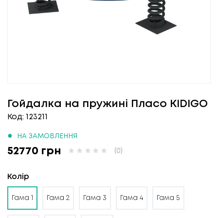
Гойдалка на пружині Пласо KIDIGO
Код: 123211
●
НА ЗАМОВЛЕННЯ
52770 грн
(0)
Колір
Гама 1
Гама 2
Гама 3
Гама 4
Гама 5