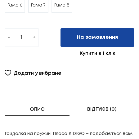
Гама 6
Гама 7
Гама 8
-
+
На замовлення
Купити в 1 клік
Додати у вибране
ОПИС
ВІДГУКІВ (0)
Гойдалка на пружині Пласо KIDIGO – подобається всім