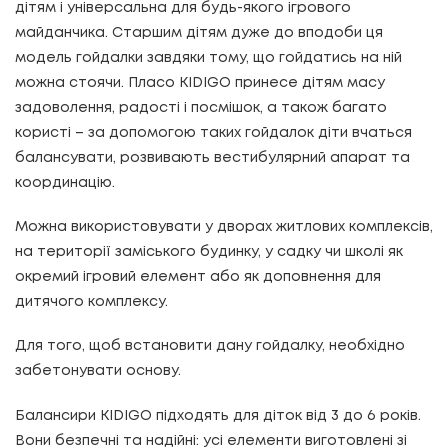
дітям і універсальна для будь-якого ігрового
майданчика. Старшим дітям дуже до вподоби ця
модель гойдалки завдяки тому, що гойдатись на ній
можна стоячи. Пласо KIDIGO принесе дітям масу
задоволення, радості і посмішок, а також багато
користі – за допомогою таких гойдалок діти вчаться
балансувати, розвивають вестибулярний апарат та
координацію.
Можна використовувати у дворах житлових комплексів,
на території заміського будинку, у садку чи школі як
окремий ігровий елемент або як доповнення для
дитячого комплексу.
Для того, щоб встановити дану гойдалку, необхідно
забетонувати основу.
Балансири KIDIGO підходять для діток від 3 до 6 років.
Вони безпечні та надійні: усі елементи виготовлені зі