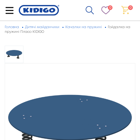
0
0
Головна
Дитячі майданчики
Качалки на пружині
Гойдалка на
пружині Пласо KIDIGO