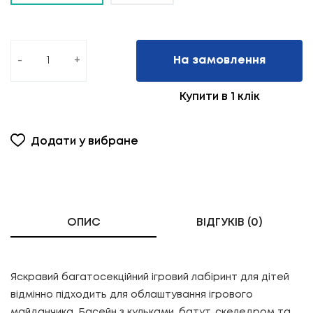
-
+
На замовлення
Купити в 1 клік
Додати у вибране
ОПИС
ВІДГУКІВ (0)
Яскравий багатосекційний ігровий лабіринт для дітей
відмінно підходить для облаштування ігрового
майданчика. Басейн з кульками, батут, скеледром та