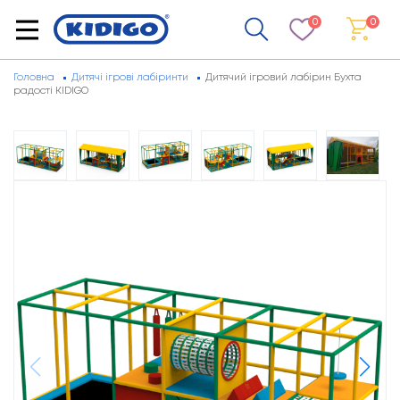
0
0
Головна
Дитячі ігрові лабіринти
Дитячий ігровий лабірин Бухта
радості KIDIGO