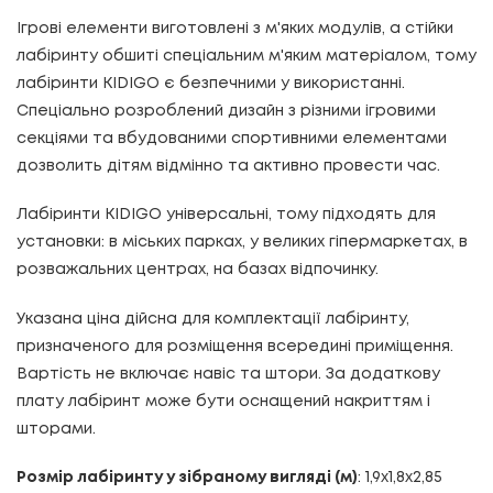
Ігрові елементи виготовлені з м'яких модулів, а стійки
лабіринту обшиті спеціальним м'яким матеріалом, тому
лабіринти KIDIGO є безпечними у використанні.
Спеціально розроблений дизайн з різними ігровими
секціями та вбудованими спортивними елементами
дозволить дітям відмінно та активно провести час.
Лабіринти KIDIGO універсальні, тому підходять для
установки: в міських парках, у великих гіпермаркетах, в
розважальних центрах, на базах відпочинку.
Указана ціна дійсна для комплектації лабіринту,
призначеного для розміщення всередині приміщення.
Вартість не включає навіс та штори. За додаткову
плату лабіринт може бути оснащений накриттям і
шторами.
Розмір лабіринту у зібраному вигляді (м)
: 1,9х1,8х2,85