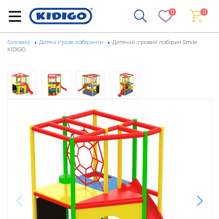
0
0
Головна
Дитячі ігрові лабіринти
Дитячий ігровий лабірин Smile
KIDIGO