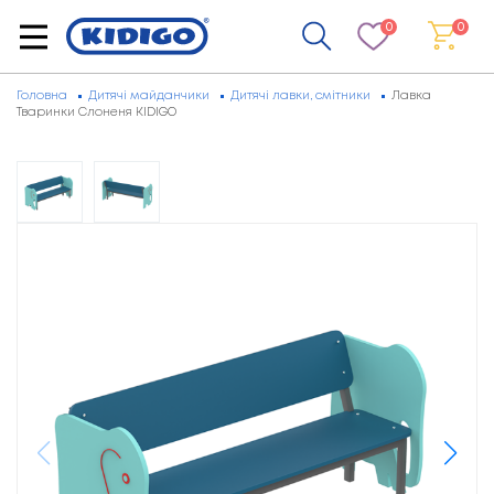
0
0
Головна
Дитячі майданчики
Дитячі лавки, смітники
Лавка
Тваринки Слоненя KIDIGO