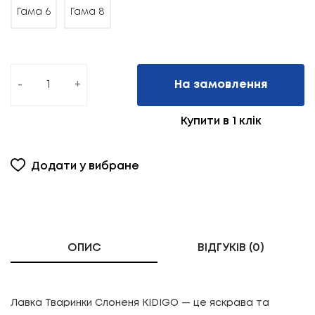
Гама 6
Гама 8
-
+
На замовлення
Купити в 1 клік
Додати у вибране
ОПИС
ВІДГУКІВ (0)
Лавка Тваринки Слоненя KIDIGO — це яскрава та