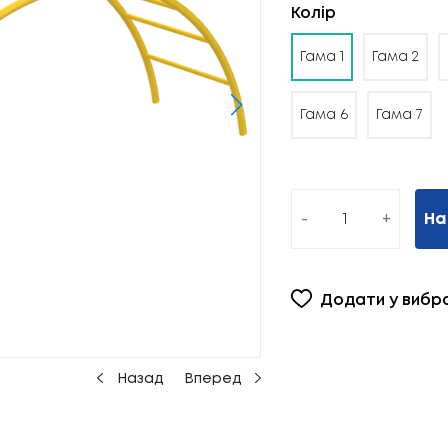
Колір
Гама 1
Гама 2
Гама 6
Гама 7
-
+
На
Додати у вибр
Назад
Вперед