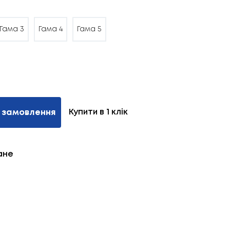
Гама 3
Гама 4
Гама 5
Купити в 1 клік
 замовлення
ане