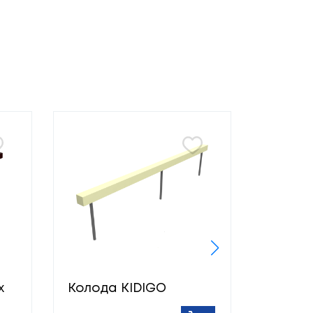
х
Колода KIDIGO
Турнік
драби