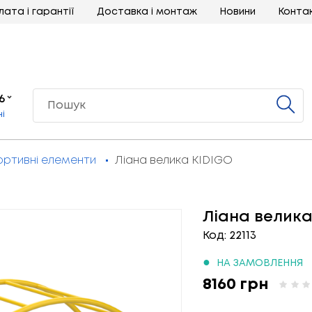
лата і гарантії
Доставка і монтаж
Новини
Конта
6
ні
ортивні елементи
Ліана велика KIDIGO
Ліана велика
Код: 22113
●
НА ЗАМОВЛЕННЯ
8160 грн