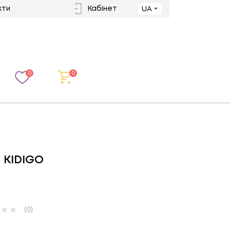
кти
Кабінет
UA
0
0
 KIDIGO
(0)