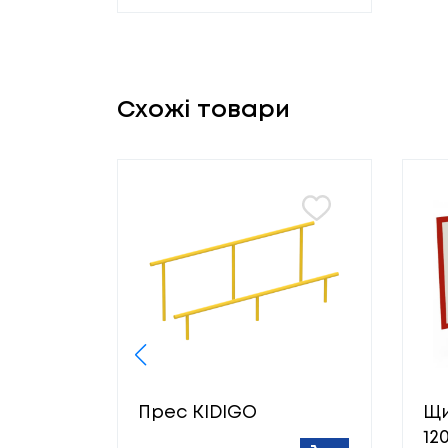
Схожі товари
Прес KIDIGO
Щи
12