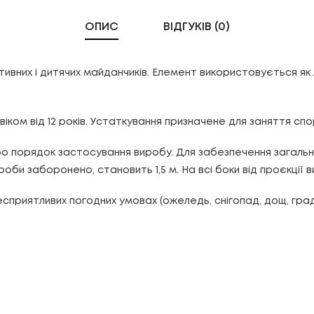
ОПИС
ВІДГУКІВ (0)
ивних і дитячих майданчиків. Елемент використовується як
іком від 12 років. Устаткування призначене для заняття спо
о порядок застосування виробу. Для забезпечення загальн
роби заборонено, становить 1,5 м. На всі боки від проєкції 
иятливих погодних умовах (ожеледь, снігопад, дощ, град, си