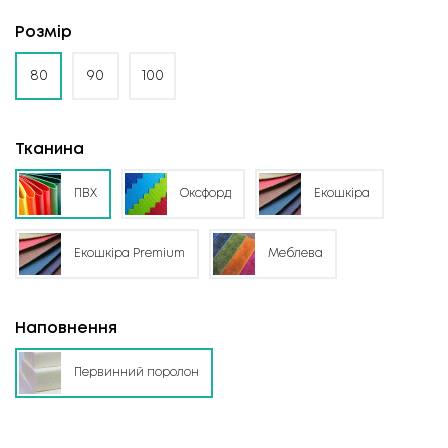
Розмір
80
90
100
Тканина
ПВХ
Оксфорд
Екошкіра
Екошкіра Premium
Меблева
Наповнення
Первинний поролон