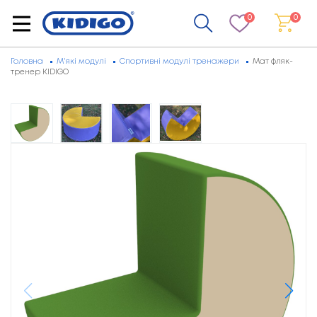
0
0
Головна
М'які модулі
Спортивні модулі тренажери
Мат фляк-
тренер KIDIGO