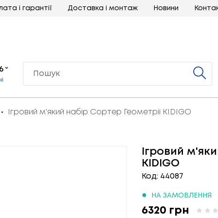
лата і гарантії
Доставка і монтаж
Новини
Конта
6
ні
Ігровий м'який набір Сортер Геометрії KIDIGO
Ігровий м'як
KIDIGO
Код: 44087
●
НА ЗАМОВЛЕННЯ
6320 грн