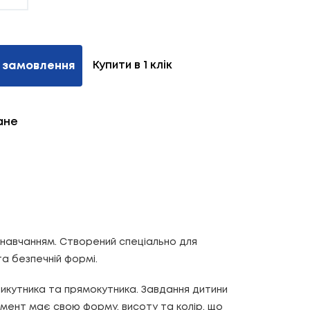
Купити в 1 клік
 замовлення
ане
з навчанням. Створений спеціально для
а безпечній формі.
рикутника та прямокутника. Завдання дитини
лемент має свою форму, висоту та колір, що