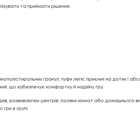
лізувати та приймати рішення.
інополістирольних гранул, пуфи легкі, приємні на дотик і а
йкий, що забезпечує комфортну й надійну гру.
ків, розвиваючих центрів, ігрових кімнат або домашнього в
 гри в групі.