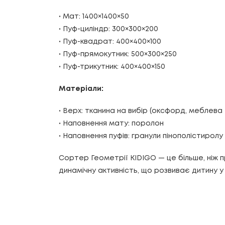
• Мат: 1400×1400×50
• Пуф-циліндр: 300×300×200
• Пуф-квадрат: 400×400×100
• Пуф-прямокутник: 500×300×250
• Пуф-трикутник: 400×400×150
Матеріали:
• Верх: тканина на вибір (оксфорд, меблева
• Наповнення мату: поролон
• Наповнення пуфів: гранули пінополістиролу
Сортер Геометрії KIDIGO — це більше, ніж п
динамічну активність, що розвиває дитину у 