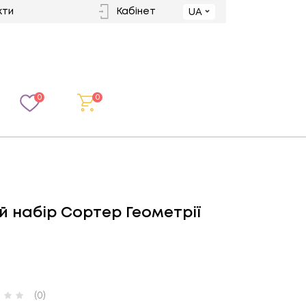
кти
Кабінет
UA
0
0
ий набір Сортер Геометрії
(0)