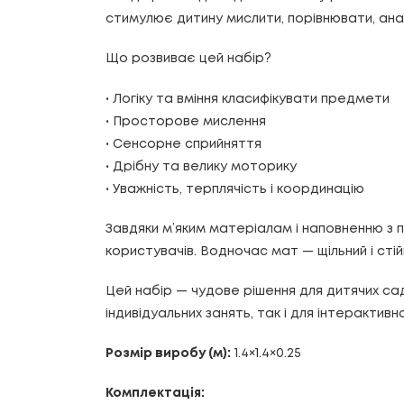
стимулює дитину мислити, порівнювати, ана
Що розвиває цей набір?
• Логіку та вміння класифікувати предмети
• Просторове мислення
• Сенсорне сприйняття
• Дрібну та велику моторику
• Уважність, терплячість і координацію
Завдяки м’яким матеріалам і наповненню з п
користувачів. Водночас мат — щільний і сті
Цей набір — чудове рішення для дитячих сад
індивідуальних занять, так і для інтерактивної
Розмір виробу (м):
1.4×1.4×0.25
Комплектація: