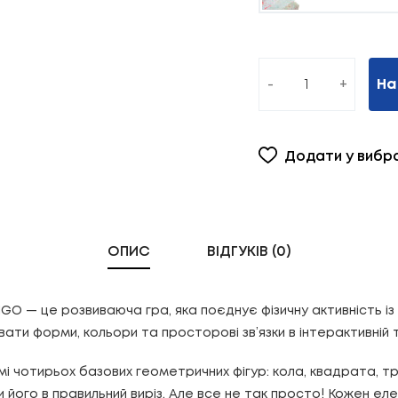
-
+
На
Додати у вибр
ОПИС
ВІДГУКІВ (0)
DIGO — це розвиваюча гра, яка поєднує фізичну активність і
ти форми, кольори та просторові зв’язки в інтерактивній т
мі чотирьох базових геометричних фігур: кола, квадрата, т
ити його в правильний виріз. Але все не так просто! Кожен е