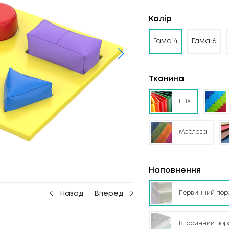
Колір
Гама 4
Гама 6
Тканина
ПВХ
Меблева
Наповнення
Первинний пор
Назад
Вперед
Вторинний пор