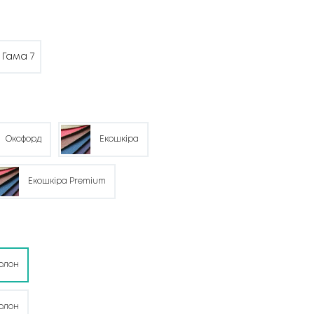
Гама 7
Оксфорд
Екошкіра
Екошкіра Premium
олон
олон