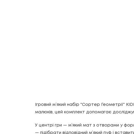
Ігровий м’який набір "Сортер Геометрії" KI
малюків, цей комплект допомагає досліджува
У центрі гри — м’який мат з отворами у фор
— підібрати відповідний м’який пуф і встав