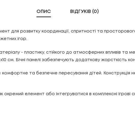
ОПИС
ВІДГУКІВ (0)
мент для розвитку координації, спритності та просторовог
жетних ігор.
матеріалу - пластику, стійкого до атмосферних впливів та м
0х10 см. Бічні панелі забезпечують додаткову жорсткість ко
 комфортне та безпечне пересування дітей. Конструкція не 
 окремий елемент або інтегруватися в комплексні ігрові с