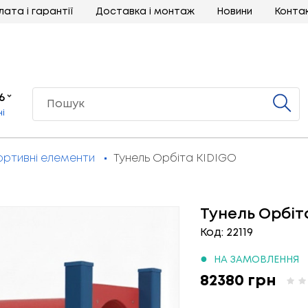
лата і гарантії
Доставка і монтаж
Новини
Конта
6
ні
ортивні елементи
Тунель Орбіта KIDIGO
Тунель Орбіт
Код: 22119
●
НА ЗАМОВЛЕННЯ
82380 грн