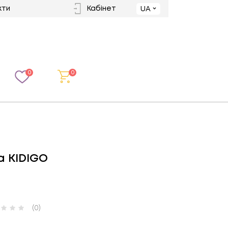
кти
Кабінет
UA
0
0
а KIDIGO
(0)