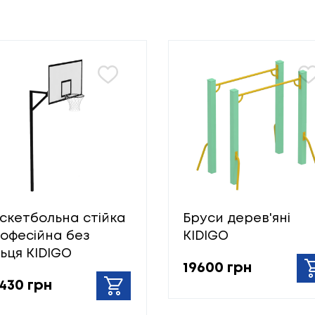
скетбольна стійка
Бруси дерев'яні
офесійна без
KIDIGO
льця KIDIGO
19600 грн
430 грн