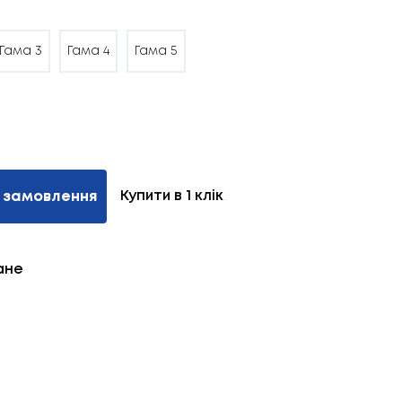
Гама 3
Гама 4
Гама 5
Купити в 1 клік
 замовлення
ане