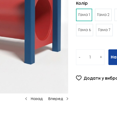
Колір
Гама 1
Гама 2
Гама 6
Гама 7
-
+
На
Додати у вибр
Назад
Вперед