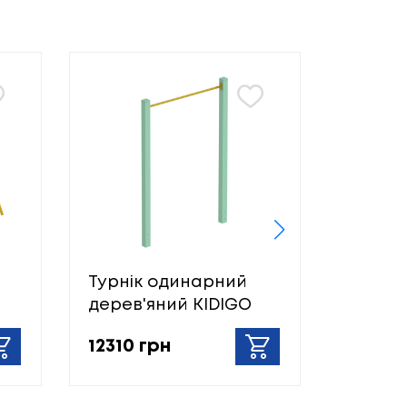
Турнік одинарний
Турнік
дерев'яний KIDIGO
метал
12310 грн
12980 