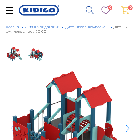
0
0
Головна
Дитячі майданчики
Дитячі ігрові комплекси
Дитячий
комплекс Liliput KIDIGO