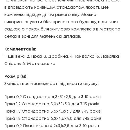
Комплекси KIDIGO є безпечними і надійними, а також
відповідають найвищим стандартам якості. Цей
комплекс підійде дітям різного віку. Можна
використовувати біля приватного будинку, в дитячих
садках, а також біля житлових комплексів в містах та
селах в зоні для маленьких дітлахів.
Комплектація:
1. Дві вежі. 2. Гірка. 3. Драбина. 4. Гойдалка. 5. Лазалка
Спіраль 6. Міст-лазалка
Розмір (м):
Змінюється в залежності від висоти спуску:
Гірка 0,9 Стандартна
4,3х3,1х2,5
для 3-10 років
Гірка 1,2 Стандартна
5,0х3,1х3,0
для 7-15 років
Гірка 1,5 Стандартна
5,6х4,3х3,5
для 7-15 років
Гірка 1,8 Стандартна
6,2х4,6х4,0
для 7-15 років
Гірка 0,9 Пластикова
4,2х3,1х2,5
для 3-10 років