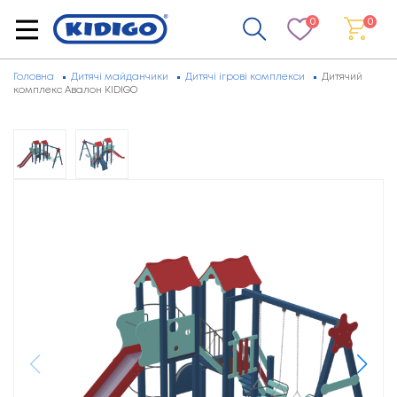
0
0
Головна
Дитячі майданчики
Дитячі ігрові комплекси
Дитячий
комплекс Авалон KIDIGO