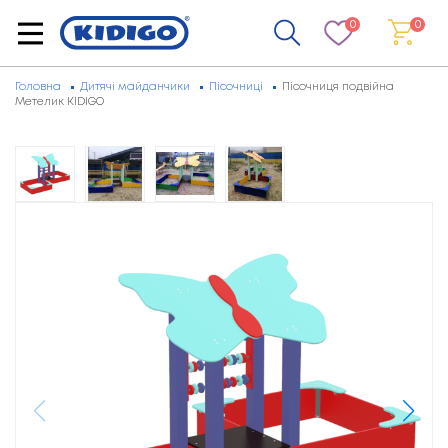
0
0
Головна
Дитячі майданчики
Пісочниці
Пісочниця подвійна
Метелик KIDIGO