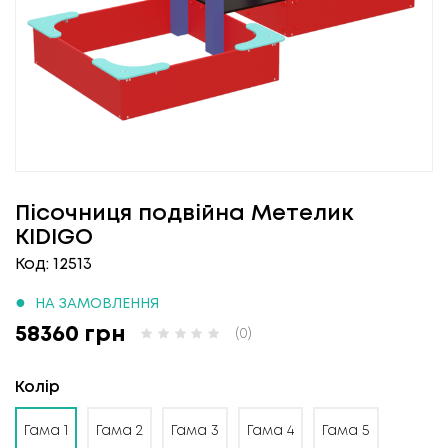
Пісочниця подвійна Метелик
KIDIGO
Код: 12513
●
НА ЗАМОВЛЕННЯ
58360 грн
(0)
Колір
Гама 1
Гама 2
Гама 3
Гама 4
Гама 5