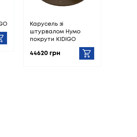
IGO
Карусель зі
штурвалом Нумо
покрути KIDIGO
44620 грн