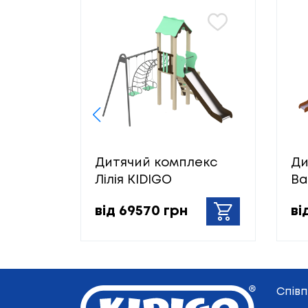
Дитячий комплекс
Ди
Лілія KIDIGO
Ва
від 69570 грн
ві
Спів