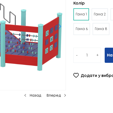
Колір
Гама 1
Гама 2
Гама 6
Гама 8
-
+
На
Додати у вибр
Назад
Вперед