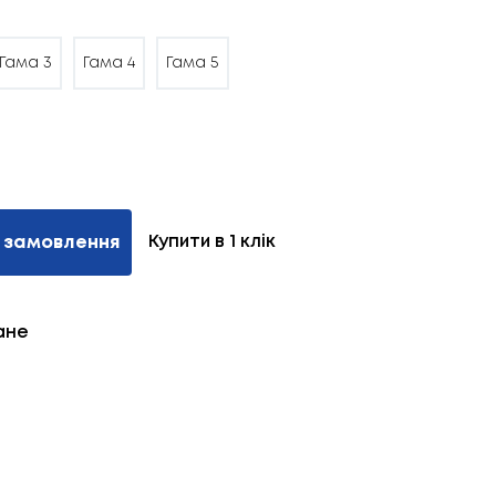
Гама 3
Гама 4
Гама 5
Купити в 1 клік
 замовлення
ане