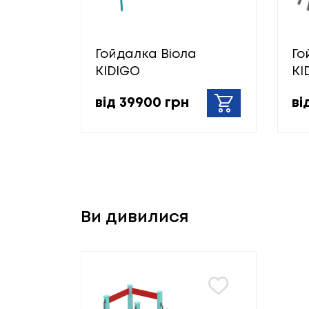
Гойдалка Віола
Го
KIDIGO
KI
від 39900 грн
ві
Ви дивилися