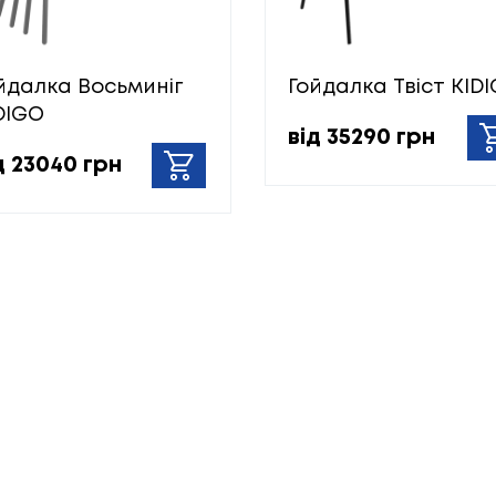
йдалка Восьминіг
Гойдалка Твіст KID
DIGO
від 35290 грн
д 23040 грн