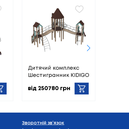
Дитячий комплекс
Дитяч
Шестигранник KIDIGO
Умілі 
від 250780 грн
від 88
Зворотній зв’язок