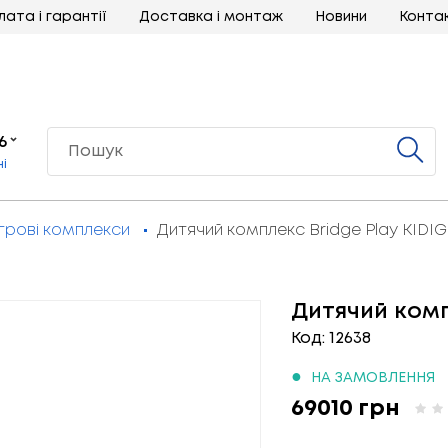
лата і гарантії
Доставка і монтаж
Новини
Конта
6
ні
ігрові комплекси
Дитячий комплекс Bridge Play KIDI
Дитячий комп
Код: 12638
●
НА ЗАМОВЛЕННЯ
69010 грн