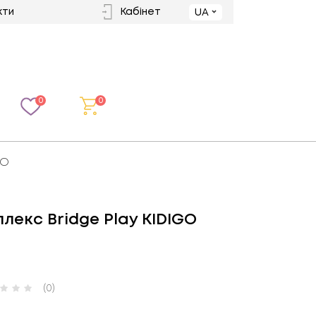
кти
Кабінет
UA
0
0
GO
лекс Bridge Play KIDIGO
(0)