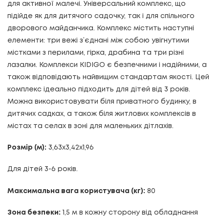
для активної малечі. Універсальний комплекс, що
підійде як для дитячого садочку, так і для спільного
дворового майданчика. Комплекс містить наступні
елементи: три вежі з’єднані між собою увігнутими
містками з перилами, гірка, драбина та три різні
лазалки. Комплекси KIDIGO є безпечними і надійними, а
також відповідають найвищим стандартам якості. Цей
комплекс ідеально підходить для дітей від 3 років.
Можна використовувати біля приватного будинку, в
дитячих садках, а також біля житлових комплексів в
містах та селах в зоні для маленьких дітлахів.
Розмір (м):
3,63х3,42х1,96
Для дітей 3-6 років.
Максимальна вага користувача (кг):
80
Зона безпеки:
1,5 м в кожну сторону від обладнання