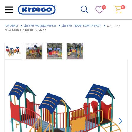
0
0
Головна
Дитячі майданчики
Дитячі ігрові комплекси
Дитячий
комплекс Радість KIDIGO