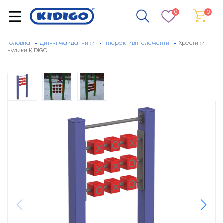
0
0
Головна
Дитячі майданчики
Інтерактивні елементи
Хрестики-
нулики KIDIGO