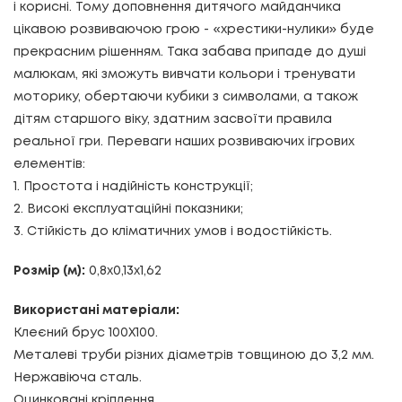
і корисні. Тому доповнення дитячого майданчика
цікавою розвиваючою грою - «хрестики-нулики» буде
прекрасним рішенням. Така забава припаде до душі
малюкам, які зможуть вивчати кольори і тренувати
моторику, обертаючи кубики з символами, а також
дітям старшого віку, здатним засвоїти правила
реальної гри. Переваги наших розвиваючих ігрових
елементів:
1. Простота і надійність конструкції;
2. Високі експлуатаційні показники;
3. Стійкість до кліматичних умов і водостійкість.
Розмір (м):
0,8х0,13х1,62
Використані матеріали:
Клеєний брус 100Х100.
Металеві труби різних діаметрів товщиною до 3,2 мм.
Нержавіюча сталь.
Оцинковані кріплення.