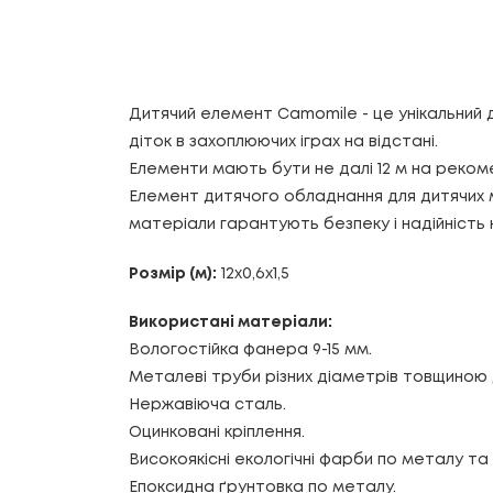
Дитячий елемент Camomile - це унікальний д
діток в захоплюючих іграх на відстані.
Елементи мають бути не далі 12 м на рекоме
Елемент дитячого обладнання для дитячих май
матеріали гарантують безпеку і надійність к
Розмір (м):
12х0,6х1,5
Використані матеріали:
Вологостійка фанера 9-15 мм.
Металеві труби різних діаметрів товщиною 
Нержавіюча сталь.
Оцинковані кріплення.
Високоякісні екологічні фарби по металу т
Епоксидна ґрунтовка по металу.