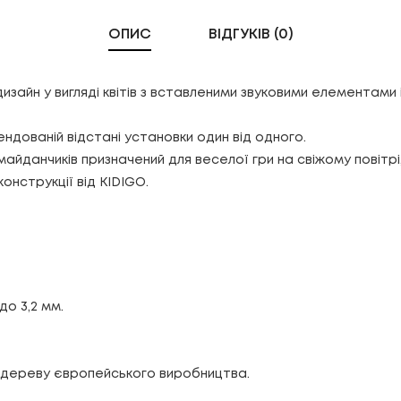
ОПИС
ВІДГУКІВ (0)
изайн у вигляді квітів з вставленими звуковими елементами
ндованій відстані установки один від одного.
данчиків призначений для веселої гри на свіжому повітрі, що
онструкції від KIDIGO.
до 3,2 мм.
а дереву європейського виробництва.