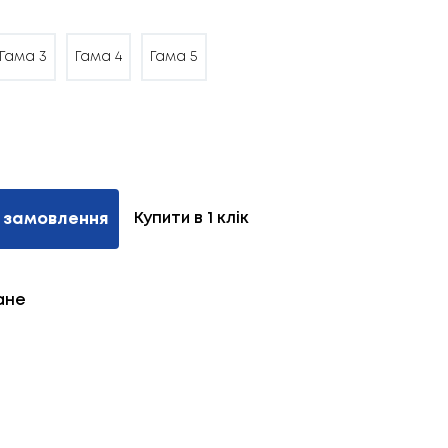
Гама 3
Гама 4
Гама 5
Купити в 1 клік
 замовлення
ане