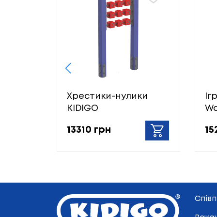
Хрестики-нулики
Іг
KIDIGO
Wa
13310 грн
15
Спів