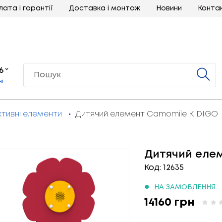
лата і гарантії
Доставка і монтаж
Новини
Конта
6
ні
ктивні елементи
Дитячий елемент Camomile KIDIGO
Дитячий еле
Код: 12635
●
НА ЗАМОВЛЕННЯ
14160 грн