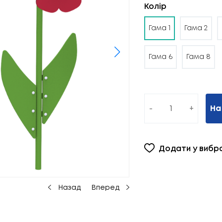
Колір
Гама 1
Гама 2
Гама 6
Гама 8
-
+
На
Додати у вибр
Назад
Вперед