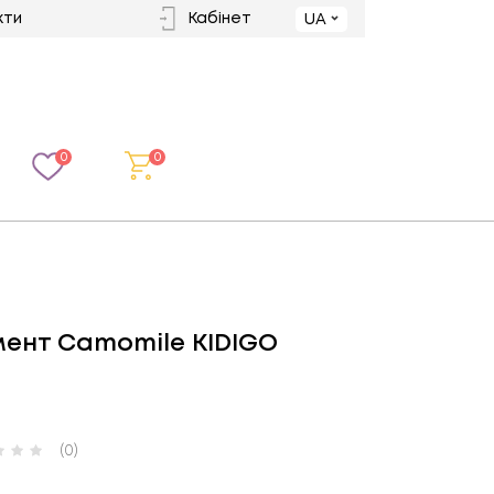
кти
Кабінет
UA
0
0
мент Camomile KIDIGO
(0)