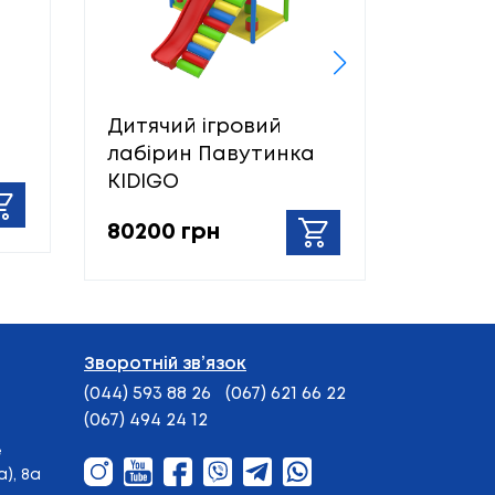
Дитячий ігровий
Дитячи
лабірин Павутинка
лабіри
KIDIGO
KIDIGO
80200 грн
150700
Зворотній зв’язок
(044) 593 88 26
(067) 621 66 22
(067) 494 24 12
е
), 8а