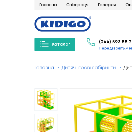
Головна
Співпраця
Галерея
Оп
(044) 593 88 2
Каталог
Передзвоніть ме
Головна
Дитячі ігрові лабіринти
Дит