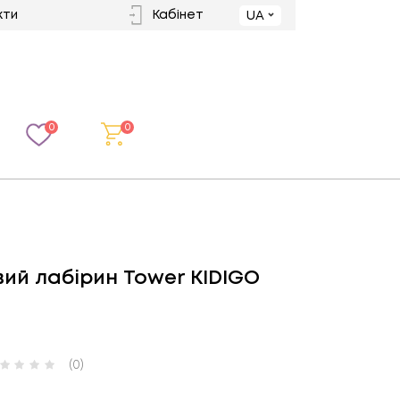
кти
Кабінет
UA
0
0
вий лабірин Tower KIDIGO
(0)