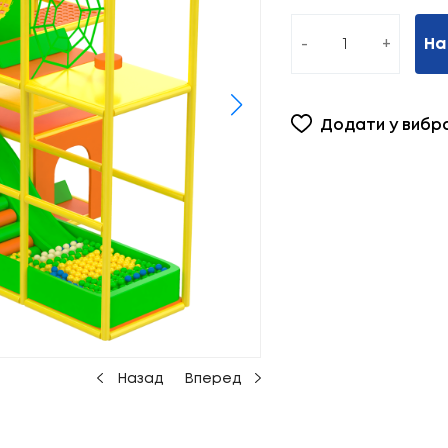
-
+
На
Додати у вибр
Назад
Вперед