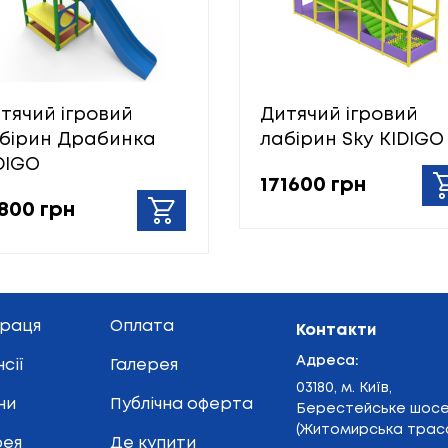
тячий ігровий
Дитячий ігровий
бірин Драбинка
лабірин Sky KIDIGO
DIGO
171600 грн
800 грн
праця
Оплата
Контакти
Адреса:
сії
Галерея
03180, м. Київ,
ни
Публічна оферта
Берестейське шос
(Житомирська траса
рея
Де купити