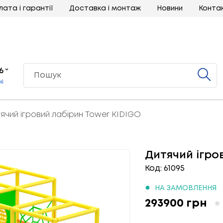
лата і гарантії
Доставка і монтаж
Новини
Конта
6
ні
ячий ігровий лабірин Tower KIDIGO
Дитячий ігро
Код: 61095
●
НА ЗАМОВЛЕННЯ
293900 грн