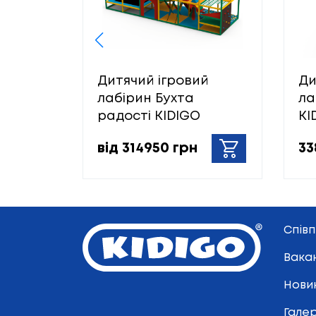
Дитячий ігровий
Ди
лабірин Бухта
ла
радості KIDIGO
KI
від 314950 грн
33
Спів
Вакан
Нови
Гале