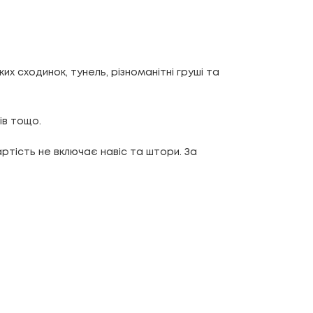
их сходинок, тунель, різноманітні груші та
ів тощо.
артість не включає навіс та штори. За