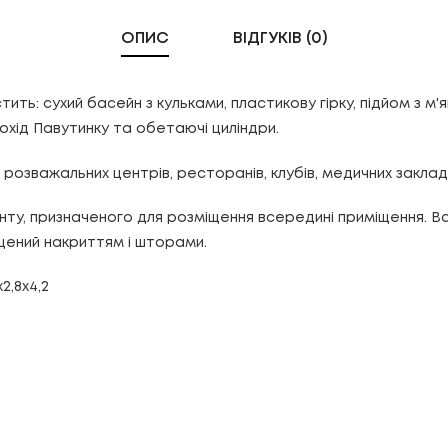
ОПИС
ВІДГУКІВ (0)
ть: сухий басейн з кульками, пластикову гірку, підйом з м'як
охід Павутинку та обетаючі циліндри.
і розважальних центрів, ресторанів, клубів, медичних заклад
инту, призначеного для розміщення всередині приміщення. В
щений накриттям і шторами.
2,8х4,2