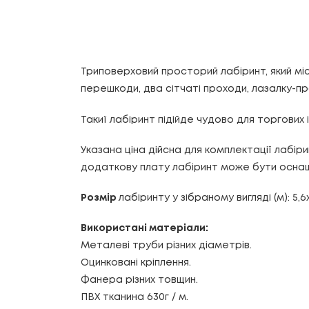
Триповерховий просторий лабіринт, який місти
перешкоди, два сітчаті проходи, лазалку-пр
Такиї лабіринт підійде чудово для торгових 
Указана ціна дійсна для комплектації лабір
додаткову плату лабіринт може бути осна
Розмір
лабіринту у зібраному вигляді (м): 5,6х
Використані матеріали:
Металеві труби різних діаметрів.
Оцинковані кріплення.
Фанера різних товщин.
ПВХ тканина 630г / м.