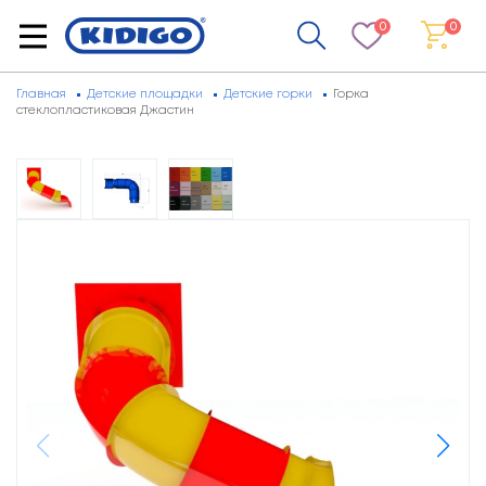
0
0
Главная
Детские площадки
Детские горки
Горка
стеклопластиковая Джастин