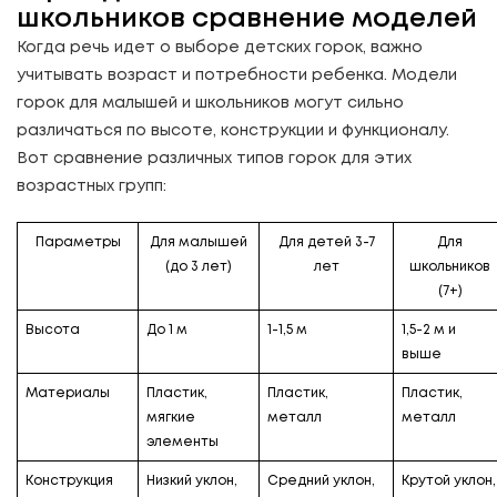
школьников сравнение моделей
Когда речь идет о выборе детских горок, важно
учитывать возраст и потребности ребенка. Модели
горок для малышей и школьников могут сильно
различаться по высоте, конструкции и функционалу.
Вот сравнение различных типов горок для этих
возрастных групп:
Параметры
Для малышей
Для детей 3-7
Для
(до 3 лет)
лет
школьников
(7+)
Высота
До 1 м
1-1,5 м
1,5-2 м и
выше
Материалы
Пластик,
Пластик,
Пластик,
мягкие
металл
металл
элементы
Конструкция
Низкий уклон,
Средний уклон,
Крутой уклон,