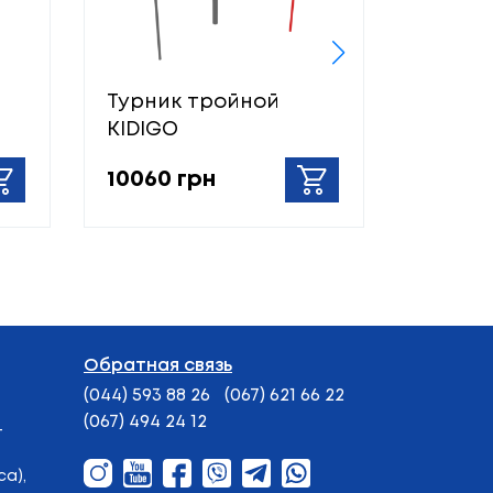
Турник тройной
Лазал
KIDIGO
KIDIGO
10060 грн
12300 
Обратная связь
(044) 593 88 26
(067) 621 66 22
(067) 494 24 12
-
а),