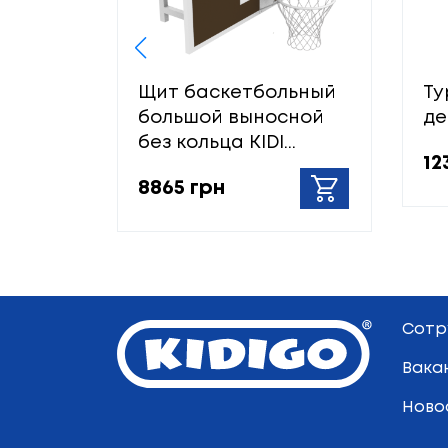
Щит баскетбольный
Ту
большой выносной
де
без кольца KIDI...
12
8865 грн
Сотр
Вака
Ново