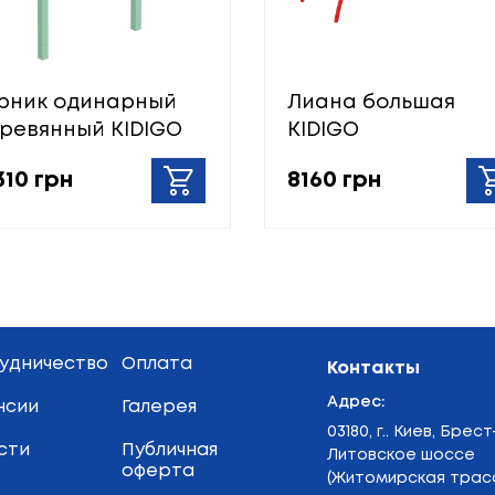
рник одинарный
Лиана большая
ревянный KIDIGO
KIDIGO
310 грн
8160 грн
удничество
Оплата
Контакты
Адрес:
нсии
Галерея
03180, г.. Киев, Брест
сти
Публичная
Литовское шоссе
оферта
(Житомирская трасс