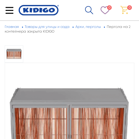
0
0
Главная
Товары для улицы и сада
Арки, перголы
Пергола на 2
контейнера закрыта KIDIGO