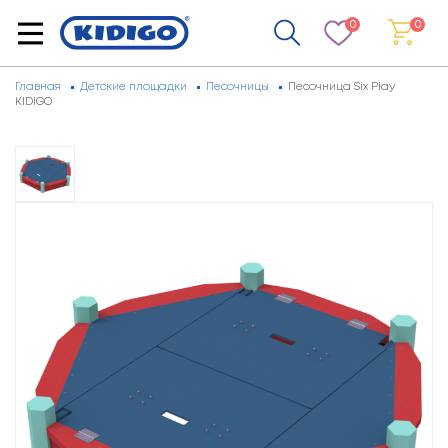
0
0
Главная
Детские площадки
Песочницы
Песочница Six Play
KIDIGO