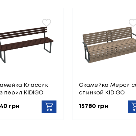
амейка Классик
Скамейка Мерси с
з перил KIDIGO
спинкой KIDIGO
40 грн
15780 грн