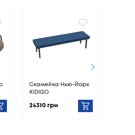
о
Скамейка Нью-Йорк
Скамей
KIDIGO
Long S
24310 грн
6290 г