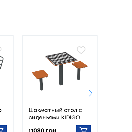
о
Шахматный стол с
Трена
сиденьями KIDIGO
пресса
11080 грн
12310 