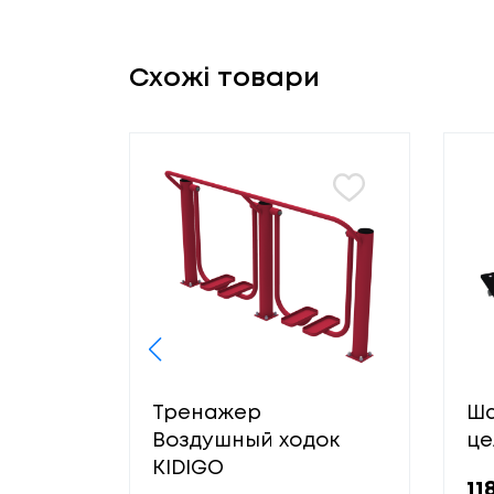
Схожі товари
Тренажер
Ша
Воздушный ходок
це
KIDIGO
11