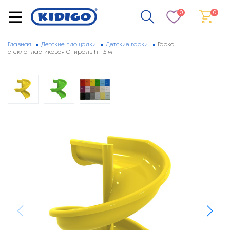
0
0
Главная
Детские площадки
Детские горки
Горка
стеклопластиковая Спираль h-1.5 м